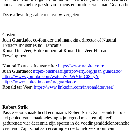
podcast en voel de passie voor mens en product van Juan Guardado.
Deze aflevering zal je niet gauw vergeten.
Gasten:
Juan Guardado, co-founder and managing director of Natural
Extracts Industries ltd, Tanzania
Ronald ter Veer, Entrepreneur at Ronald ter Veer Human
Development.
Natural Extracts Industrie ltd:
https://www.nei-ltd.com/
Juan Guardado:
https://businessfightspoverty.org/juan-guardado/
https://www.youtube.com/watch?v=WrVhdCtS1yY
https://www.linkedin.com/in/jguardado/
Ronald ter Veer:
https://www.linkedin.com/in/ronaldterveer/
Robert Strik
Passie voor smaak heeft een naam: Robert Strik. Zijn vondsten op
het gebied van smaakbeleving zijn legendarisch en hij heeft
gedurende vier decennia zijn sporen in de voedingsmiddelenbranche
verdiend. Zijn schat aan ervaring en de tomeloze stroom van