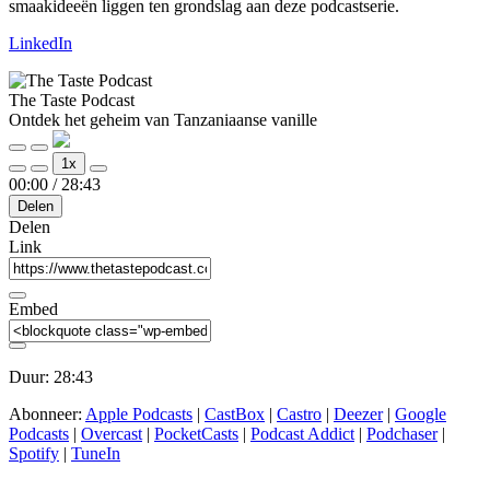
smaakideeën liggen ten grondslag aan deze podcastserie.
LinkedIn
The Taste Podcast
Ontdek het geheim van Tanzaniaanse vanille
Play
Pause
1x
Episode
Episode
Mute/Unmute
Rewind
Fast
00:00
/
28:43
Episode
10
Forward
Delen
Seconds
30
seconds
Delen
Link
Embed
Duur: 28:43
Abonneer:
Apple Podcasts
|
CastBox
|
Castro
|
Deezer
|
Google
Podcasts
|
Overcast
|
PocketCasts
|
Podcast Addict
|
Podchaser
|
Spotify
|
TuneIn